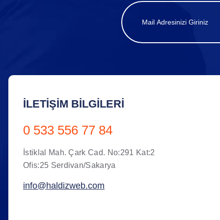
İLETIŞIM BILGILERI
0 533 556 77 84
İstiklal Mah. Çark Cad. No:291 Kat:2
Ofis:25 Serdivan/Sakarya
info@haldizweb.com