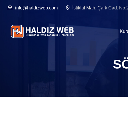
info@haldizweb.com
İstiklal Mah. Çark Cad. No
Kur
S