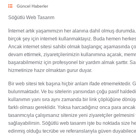
Güncel Haberler
Söğütlü Web Tasarım
İnternet artık yaşamımızın her alanına dahil olmuş durumda. 
birçok şey için interneti kullanmaktayız. Buda hemen herkesin
Ancak internet sitesi sahibi olmak başlangıç aşamasında ço
devam ettirmek, ziyaretçilerimizin kullanımına açarak, mem
başarabilmemiz için profesyonel bir yardım almak şarttır. S
hizmetinize hazır olmaktan gurur duyar.
Bir web sitesi tek başına hiçbir anlam ifade etmemektedir.
bulunmaktadır. Ve bu sitelerin yarısından çoğu pasif haldedi
kullanımın yanı sıra aynı zamanda bir link çöplüğüne dönüşme
farklı olması gereklidir. Yoksa harcadığınız onca para ancak
tasarımcıyla çalışırsanız sitenize yeni ziyaretçiler gelmesini
sağlayabilirsin. Söğütlü web tasarım işte bu noktada size he
edinmiş olduğu tecrübe ve referanslarıyla güven duyabilece