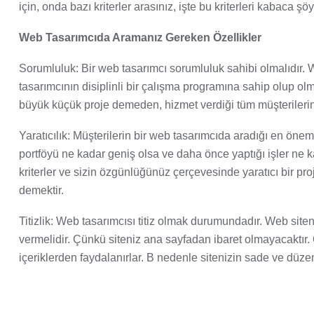
için, onda bazı kriterler arasınız, işte bu kriterleri kabaca şöy
Web Tasarımcıda Aramanız Gereken Özellikler
Sorumluluk: Bir web tasarımcı sorumluluk sahibi olmalıdır. W
tasarımcının disiplinli bir çalışma programına sahip olup ol
büyük küçük proje demeden, hizmet verdiği tüm müşterilerin
Yaratıcılık: Müşterilerin bir web tasarımcıda aradığı en öneml
portföyü ne kadar geniş olsa ve daha önce yaptığı işler ne ka
kriterler ve sizin özgünlüğünüz çerçevesinde yaratıcı bir pr
demektir.
Titizlik: Web tasarımcısı titiz olmak durumundadır. Web site
vermelidir. Çünkü siteniz ana sayfadan ibaret olmayacaktır. Öz
içeriklerden faydalanırlar. B nedenle sitenizin sade ve düze