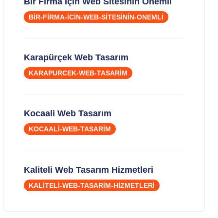
Bir Firma İçin Web Sitesinin Önemli
BIR-FIRMA-ICIN-WEB-SITESININ-ONEMLI
Karapürçek Web Tasarım
KARAPURCEK-WEB-TASARIM
Kocaali Web Tasarım
KOCAALI-WEB-TASARIM
Kaliteli Web Tasarım Hizmetleri
KALITELI-WEB-TASARIM-HIZMETLERI