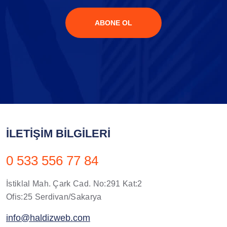
ABONE OL
İLETIŞIM BILGILERI
0 533 556 77 84
İstiklal Mah. Çark Cad. No:291 Kat:2
Ofis:25 Serdivan/Sakarya
info@haldizweb.com