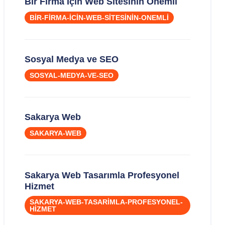
Bir Firma İçin Web Sitesinin Önemli
BIR-FIRMA-ICIN-WEB-SITESININ-ONEMLI
Sosyal Medya ve SEO
SOSYAL-MEDYA-VE-SEO
Sakarya Web
SAKARYA-WEB
Sakarya Web Tasarımla Profesyonel
Hizmet
SAKARYA-WEB-TASARIMLA-PROFESYONEL-
HIZMET