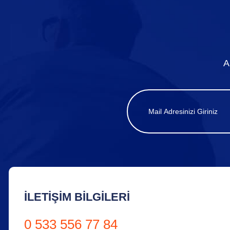
A
İLETIŞIM BILGILERI
0 533 556 77 84