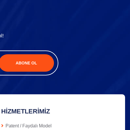
l!
ABONE OL
HIZMETLERIMIZ
Patent / Faydalı Model