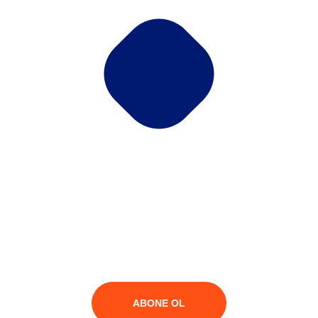
E-Bülten
Abone ol ve tüm yeniliklerden kampanyalardan
haberdar ol!
ABONE OL