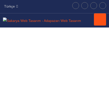
Türkçe
CPANEL İLE
NELER